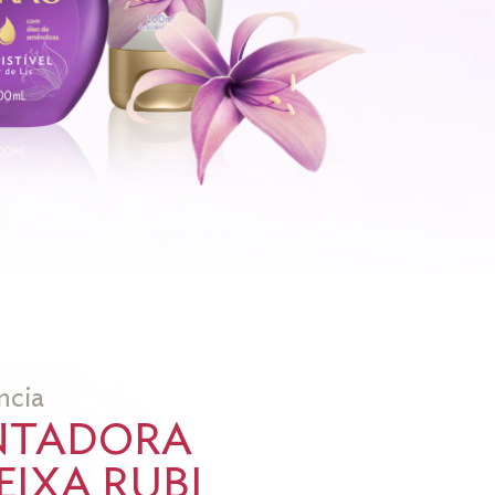
ncia
NTADORA
IXA RUBI