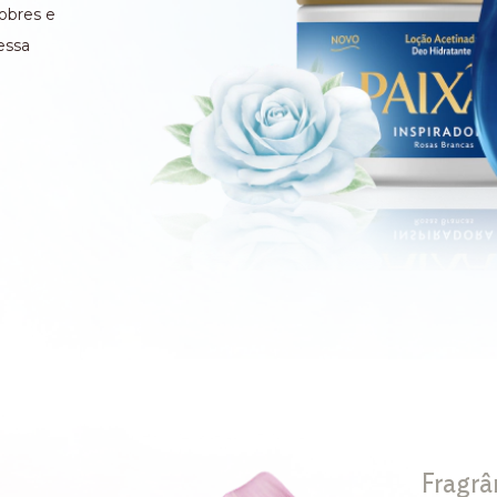
nobres e
essa
Fragrâ