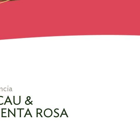
ncia
CAU &
MENTA ROSA