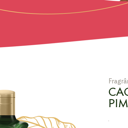
Fragrâ
CA
PI
.