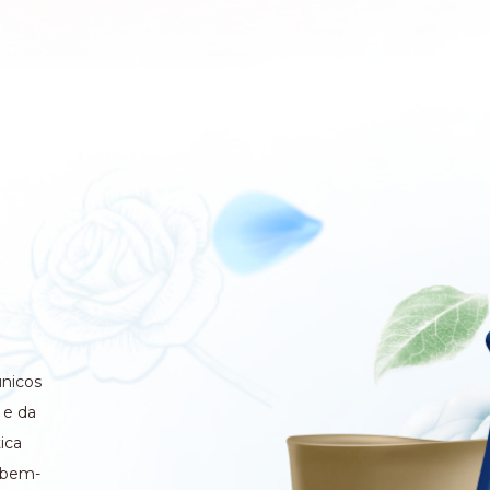
únicos
 e da
ica
 bem-