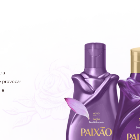
cia
 e provocar
 e