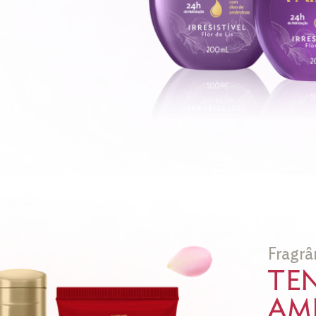
Fragrâ
TE
AME