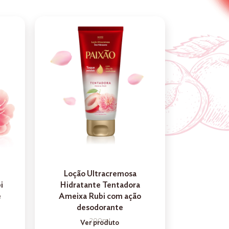
Loção Ultracremosa
i
Hidratante Tentadora
e
Ameixa Rubi com ação
desodorante
200ml
Ver produto