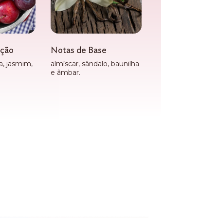
ação
Notas de Base
a, jasmim,
almíscar, sândalo, baunilha
e âmbar.