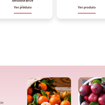
desodorante
75g
Ver produto
Ver produto
 de