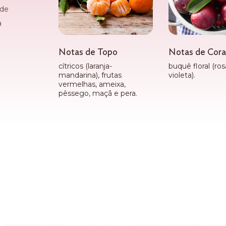
 de
a
Notas de Topo
Notas de Cor
cítricos (laranja-
buquê floral (ros
mandarina), frutas
violeta).
vermelhas, ameixa,
pêssego, maçã e pera.