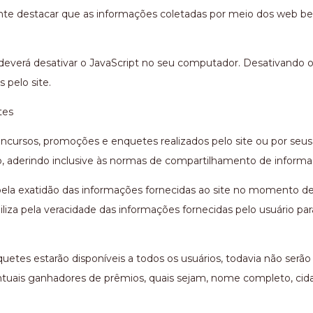
ante destacar que as informações coletadas por meio dos web be
deverá desativar o JavaScript no seu computador. Desativando o
 pelo site.
tes
ncursos, promoções e enquetes realizados pelo site ou por seus 
aderindo inclusive às normas de compartilhamento de informa
 pela exatidão das informações fornecidas ao site no momento d
liza pela veracidade das informações fornecidas pelo usuário p
etes estarão disponíveis a todos os usuários, todavia não serã
tuais ganhadores de prêmios, quais sejam, nome completo, cidad