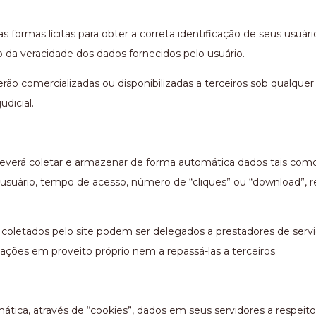
as formas lícitas para obter a correta identificação de seus usu
 da veracidade dos dados fornecidos pelo usuário.
rão comercializadas ou disponibilizadas a terceiros sob qualque
dicial.
deverá coletar e armazenar de forma automática dados tais como
usuário, tempo de acesso, número de “cliques” ou “download”, r
etados pelo site podem ser delegados a prestadores de serviç
ações em proveito próprio nem a repassá-las a terceiros.
ática, através de “cookies”, dados em seus servidores a respeit