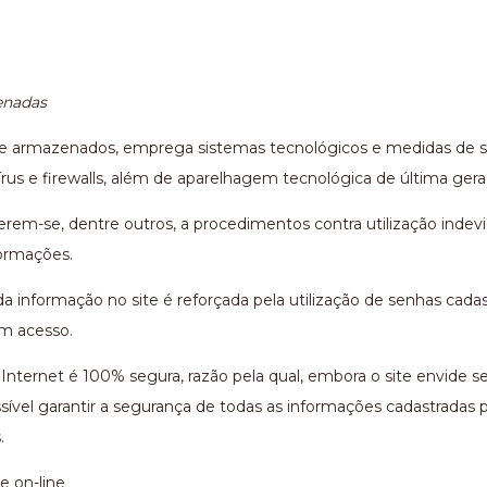
enadas
os e armazenados, emprega sistemas tecnológicos e medidas de
írus e firewalls, além de aparelhagem tecnológica de última gera
rem-se, dentre outros, a procedimentos contra utilização indev
formações.
 informação no site é reforçada pela utilização de senhas cadast
êm acesso.
nternet é 100% segura, razão pela qual, embora o site envide s
ível garantir a segurança de todas as informações cadastradas p
.
 on-line