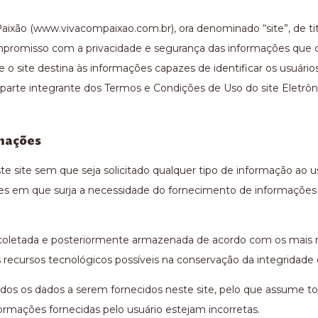
o Paixão (www.vivacompaixao.com.br), ora denominado “site”, de 
ompromisso com a privacidade e segurança das informações que
 o site destina às informações capazes de identificar os usuári
parte integrante dos Termos e Condições de Uso do site Eletrôn
rmações
e site sem que seja solicitado qualquer tipo de informação ao us
ões em que surja a necessidade do fornecimento de informações p
á coletada e posteriormente armazenada de acordo com os mais 
 os recursos tecnológicos possíveis na conservação da integridade
dos os dados a serem fornecidos neste site, pelo que assume total
ormações fornecidas pelo usuário estejam incorretas.